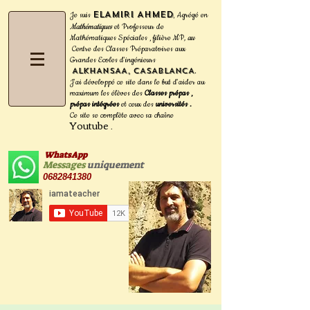
ELAMIRI Ahmed
Je suis
Agrégé en
,
Mathématiques
et Professeur de
Mathématiques Spéciales , filière MP
, au
Centre des Classes Préparatoires aux
Grandes Ecoles d'ingénieurs
ALKHANSAA, CASABLANCA
.
J'ai développé ce site dans le but d'aider au
maximum les
élèves des
Classes prépas ,
prépas intégrées
et ceux des
universités .
Ce site se complète avec sa
chaîne
Youtube
.
WhatsApp
Messages
uniquement
0682841380