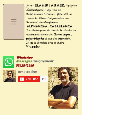
ELAMIRI Ahmed
Je suis
Agrégé en
,
Mathématiques
et Professeur de
Mathématiques Spéciales , filière MP
, au
Centre des Classes Préparatoires aux
Grandes Ecoles d'ingénieurs
ALKHANSAA, CASABLANCA
.
J'ai développé ce site dans le but d'aider au
maximum les
élèves des
Classes prépas ,
prépas intégrées
et ceux des
universités .
Ce site se complète avec sa
chaîne
Youtube
.
WhatsApp
Messages
uniquement
0682841380