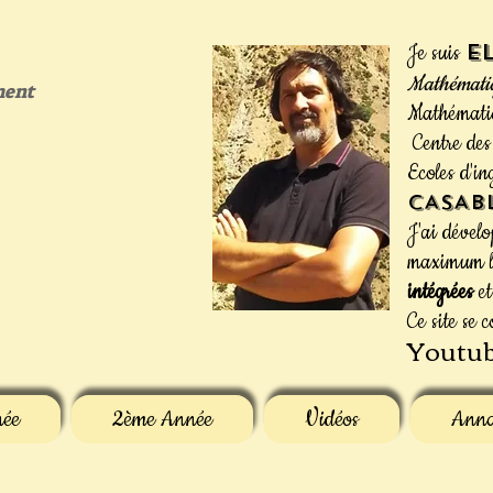
E
Je suis
Mathémati
ment
Mathématiq
Centre des
Ecoles d'i
CASAB
J'ai dévelo
maximum 
intégrées
e
Ce site se 
Youtu
née
2ème Année
Vidéos
Anna