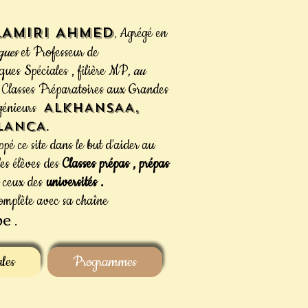
LAMIRI Ahmed
Agrégé en
,
ques
et Professeur de
ues Spéciales , filière MP
, au
 Classes Préparatoires aux Grandes
ngénieurs
ALKHANSAA,
LANCA
.
ppé ce site dans le but d'aider au
les
élèves des
Classes prépas , prépas
t ceux des
universités .
complète avec sa
chaîne
be
.
les
Programmes