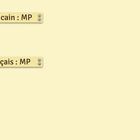
cain : MP
ais : MP