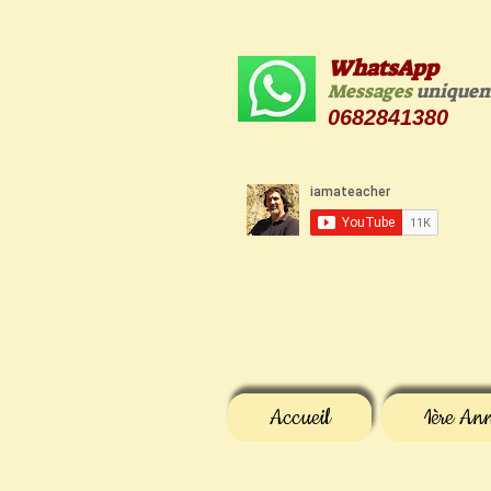
WhatsApp
Messages
unique
0682841380
Accueil
1ère An