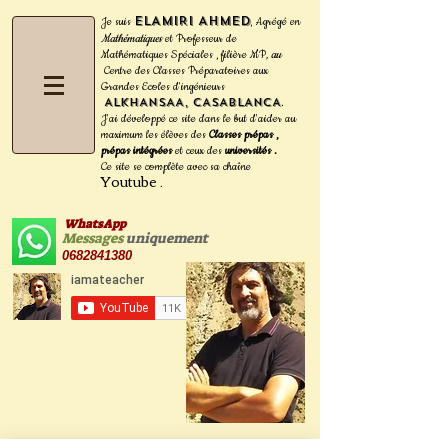
ELAMIRI Ahmed
Je suis
Agrégé en
,
Mathématiques
et Professeur de
Mathématiques Spéciales , filière MP
, au
Centre des Classes Préparatoires aux
Grandes Ecoles d'ingénieurs
ALKHANSAA, CASABLANCA
.
J'ai développé ce site dans le but d'aider au
maximum les
élèves des
Classes prépas ,
prépas intégrées
et ceux des
universités .
Ce site se complète avec sa
chaîne
Youtube
.
WhatsApp
Messages
uniquement
0682841380