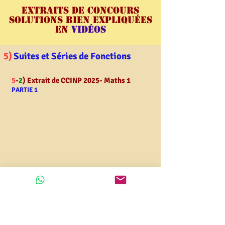
extraits de Concours
solutions bien expliquées
en
vidéos
5)
Suites et Séries de Fonctions
5
-
2
) Extrait de CCINP 2025- Maths 1
PARTIE 1
10)
Probabilités (var discrètes)
10
-
10
) Extrait de Mines Ponts 2025