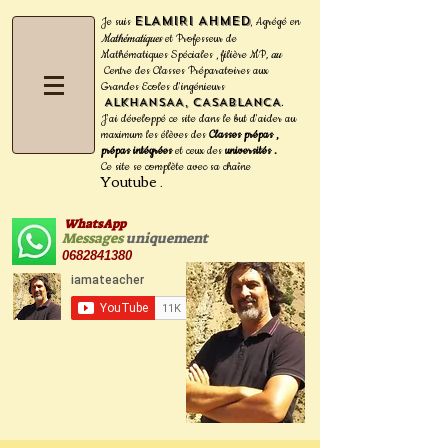
ELAMIRI Ahmed
Je suis
Agrégé en
,
Mathématiques
et Professeur de
Mathématiques Spéciales , filière MP
, au
Centre des Classes Préparatoires aux
Grandes Ecoles d'ingénieurs
ALKHANSAA, CASABLANCA
.
J'ai développé ce site dans le but d'aider au
maximum les
élèves des
Classes prépas ,
prépas intégrées
et ceux des
universités .
Ce site se complète avec sa
chaîne
Youtube
.
WhatsApp
Messages
uniquement
0682841380